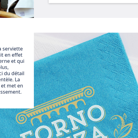
a serviette
it en effet
rne et qui
lus,
i du détail
entèle. La
s et met en
lissement.