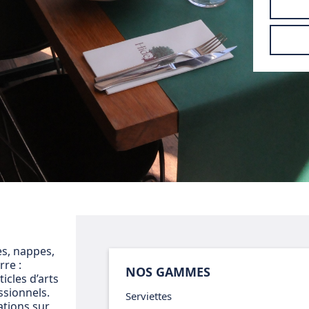
es, nappes,
rre :
NOS GAMMES
cles d’arts
ssionnels.
Serviettes
ations sur