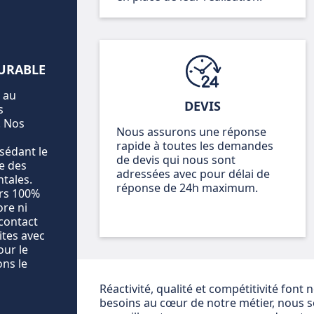
URABLE
 au
DEVIS
s
. Nos
Nous assurons une réponse
rapide à toutes les demandes
sédant le
de devis qui nous sont
e des
adressées avec pour délai de
tales.
réponse de 24h maximum.
ers 100%
ore ni
 contact
ites avec
our le
ons le
Réactivité, qualité et compétitivité font
besoins au cœur de notre métier, nous 